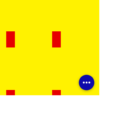
Tornillo Estufa 3/16 x 2 1/2
Tornillo Estufa 5/32 x 1
Tornillo Estufa 3/16 x 1/2
Tornillo Estufa 3/16 x 1 1/2