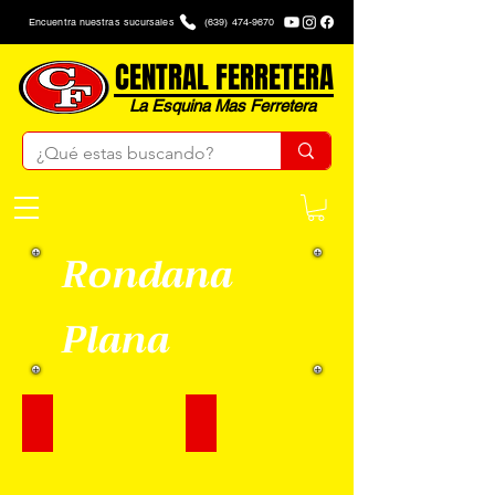
Encuentra nuestras sucursales
(639) 474-9670
CENTRAL FERRETERA
La Esquina Mas Ferretera
Rondana
Plana
Rondana Plana 7/16
Rondana Plana 5/32