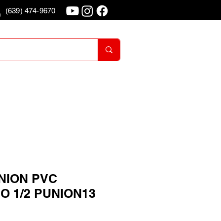
(639) 474-9670
o
Iniciar Sesion
NION PVC
O 1/2 PUNION13