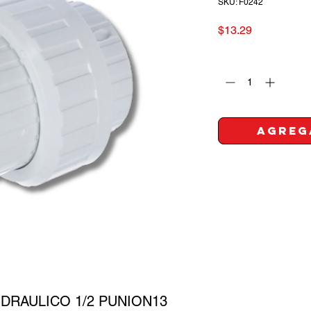
SKU: F0242
Precio
$13.29
Cantidad
*
Agreg
DRAULICO 1/2 PUNION13