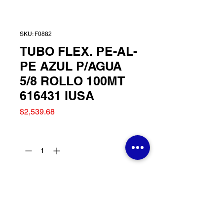
SKU: F0882
TUBO FLEX. PE-AL-
PE AZUL P/AGUA
5/8 ROLLO 100MT
616431 IUSA
Precio
$2,539.68
Cantidad
*
Agregar al carrito
TUBO FLEX. PE-AL-PE