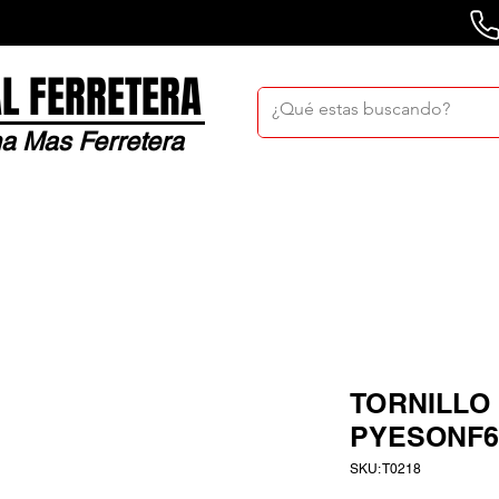
L FERRETERA
a Mas Ferretera
Nosotros
Sucursales
Bolsa De Trabaj
TORNILLO 
PYESONF6
SKU: T0218