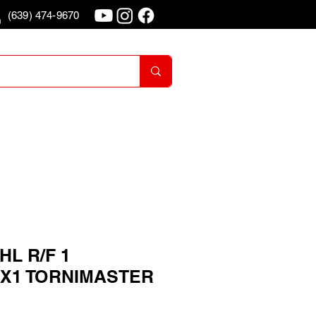
(639) 474-9670
o
Iniciar Sesion
HL R/F 1
X1 TORNIMASTER