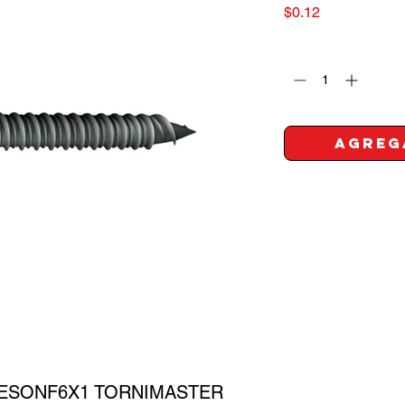
Precio
$0.12
Cantidad
*
Agreg
PYESONF6X1 TORNIMASTER