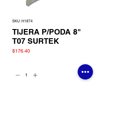
SKU: H1874
TIJERA P/PODA 8"
T07 SURTEK
Precio
$176.40
Cantidad
*
Agregar al carrito
TIJERA P/PODA 8" T07
SURTEK