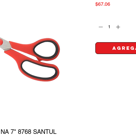
Precio
$67.06
Cantidad
*
Agreg
INA 7" 8768 SANTUL