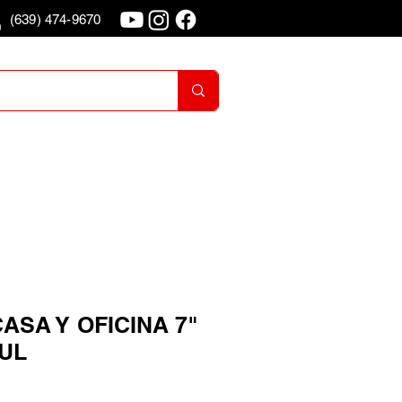
(639) 474-9670
o
Iniciar Sesion
CASA Y OFICINA 7"
TUL