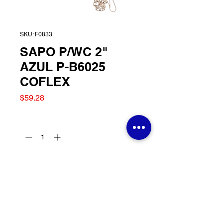
SKU: F0833
SAPO P/WC 2"
AZUL P-B6025
COFLEX
Precio
$59.28
Cantidad
*
Agregar al carrito
SAPO P/WC 2" AZUL P-
B6025 COFLEX