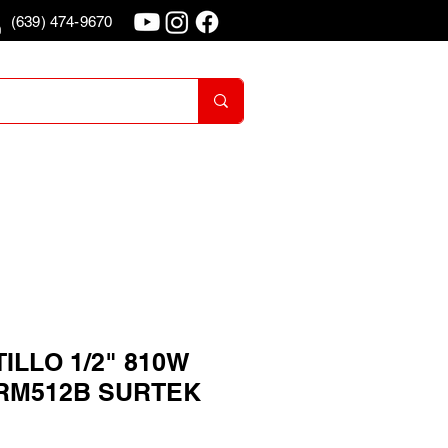
(639) 474-9670
o
Iniciar Sesion
LLO 1/2" 810W
 RM512B SURTEK