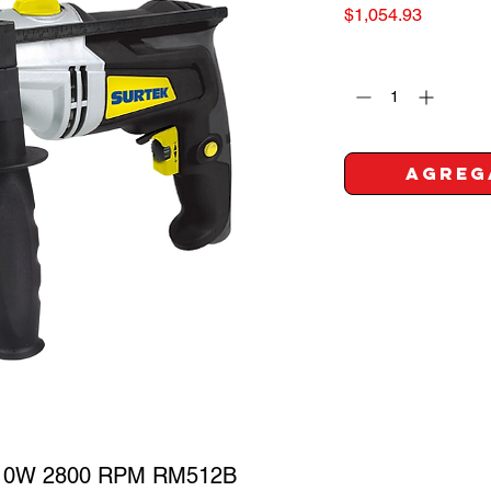
Precio
$1,054.93
Cantidad
*
Agreg
10W 2800 RPM RM512B