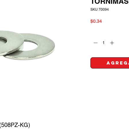
TORNIMAS
SKU: T0094
Precio
$0.34
Cantidad
*
Agreg
(508PZ-KG)