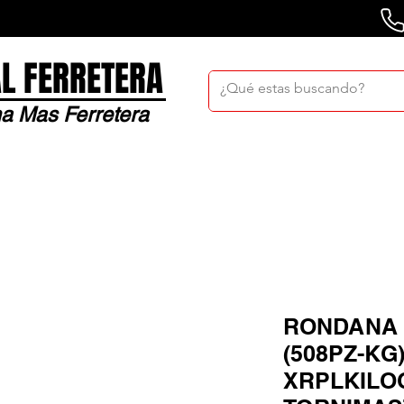
L FERRETERA
a Mas Ferretera
Nosotros
Sucursales
Bolsa De Trabaj
RONDANA 
(508PZ-KG
XRPLKILO