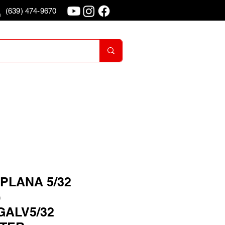
(639) 474-9670
o
Iniciar Sesion
PLANA 5/32
)
GALV5/32