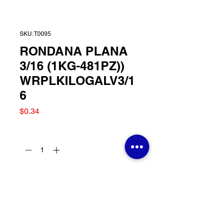
SKU: T0095
RONDANA PLANA
3/16 (1KG-481PZ))
WRPLKILOGALV3/1
6
Precio
$0.34
Cantidad
*
Agregar al carrito
RONDANA PLANA 3/16