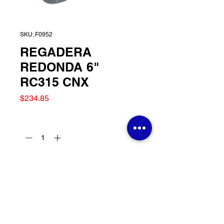
SKU: F0952
REGADERA
REDONDA 6"
RC315 CNX
Precio
$234.85
Cantidad
*
Agregar al carrito
REGADERA REDONDA 6"
RC315 CNX