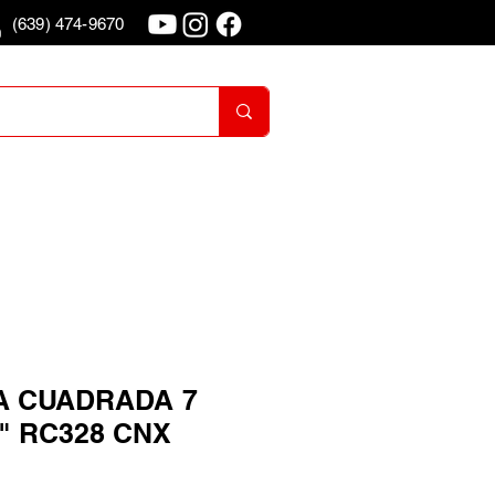
(639) 474-9670
o
Iniciar Sesion
 CUADRADA 7
/4" RC328 CNX