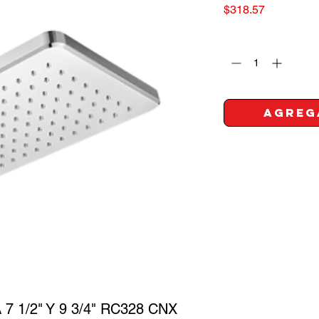
Precio
$318.57
Cantidad
*
Agreg
1/2" Y 9 3/4" RC328 CNX