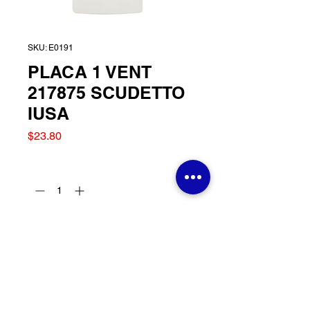
SKU: E0191
PLACA 1 VENT
217875 SCUDETTO
IUSA
Precio
$23.80
Cantidad
*
Agregar al carrito
PLACA 1 VENT 217875
SCUDETTO IUSA