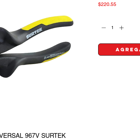
Precio
$220.55
Cantidad
*
Agreg
NIVERSAL 967V SURTEK