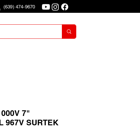
(639) 474-9670
o
Iniciar Sesion
1000V 7"
L 967V SURTEK