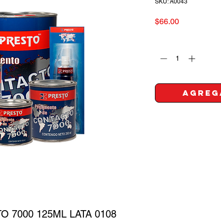
SKU: A0043
Precio
$66.00
Cantidad
*
Agreg
 7000 125ML LATA 0108