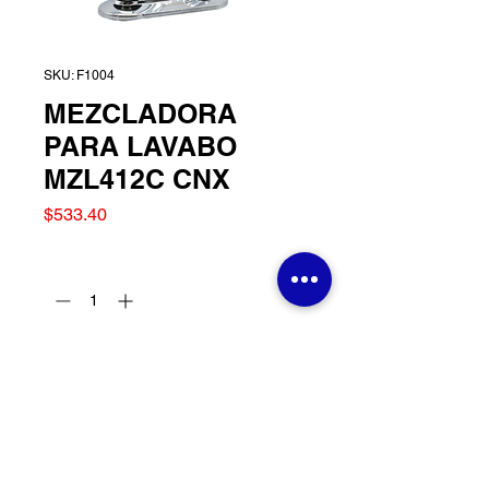
SKU: F1004
MEZCLADORA
PARA LAVABO
MZL412C CNX
Precio
$533.40
Cantidad
*
Agregar al carrito
MEZCLADORA PARA
LAVABO MZL412C CNX