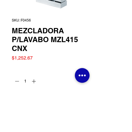
SKU: F0456
MEZCLADORA
P/LAVABO MZL415
CNX
Precio
$1,252.67
Cantidad
*
Agregar al carrito
MEZCLADORA P/LAVABO
MZL415 CNX