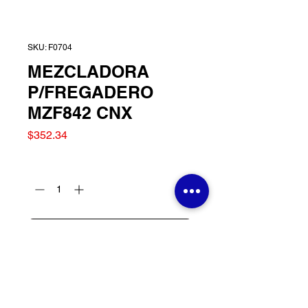
SKU: F0704
MEZCLADORA
P/FREGADERO
MZF842 CNX
Precio
$352.34
Cantidad
*
Agregar al carrito
MEZCLADORA
P/FREGADERO MZF842