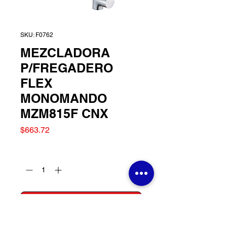
SKU: F0762
MEZCLADORA
P/FREGADERO
FLEX
MONOMANDO
MZM815F CNX
Precio
$663.72
Cantidad
*
Agregar al carrito