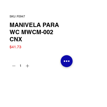
SKU: F0947
MANIVELA PARA
WC MWCM-002
CNX
Precio
$41.73
Cantidad
*
Agregar al carrito
MANIVELA PARA WC
MWCM-002 CNX