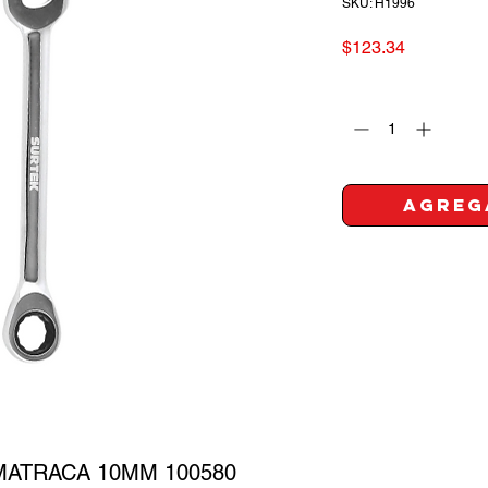
SKU: H1996
Precio
$123.34
Cantidad
*
Agreg
MATRACA 10MM 100580