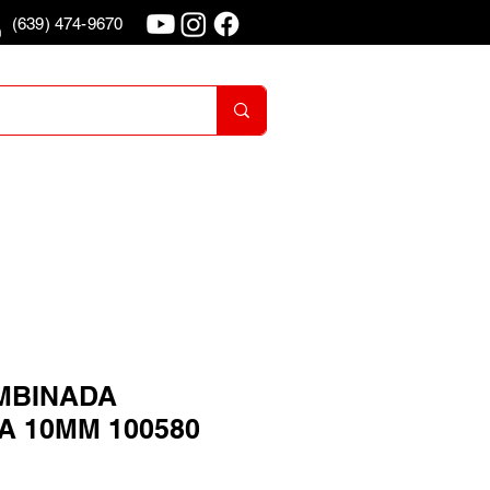
(639) 474-9670
o
Iniciar Sesion
MBINADA
A 10MM 100580