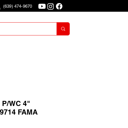
(639) 474-9670
o
Iniciar Sesion
 P/WC 4"
9714 FAMA