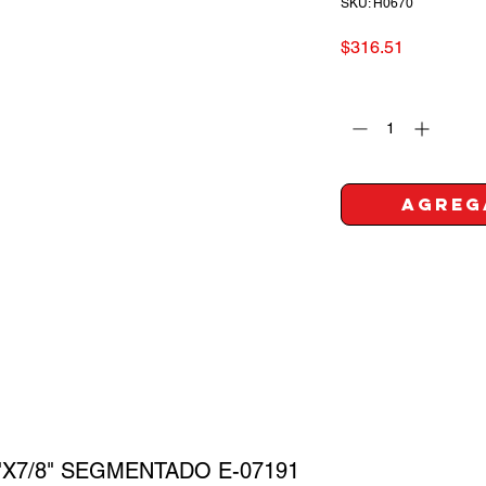
SKU: H0670
Precio
$316.51
Cantidad
*
Agreg
"X7/8" SEGMENTADO E-07191