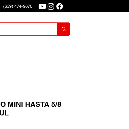
(639) 474-9670
o
Iniciar Sesion
 MINI HASTA 5/8
TUL