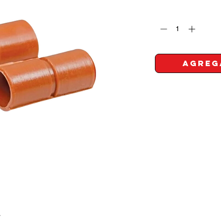
Cantidad
*
Agreg
4