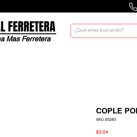
L FERRETERA
a Mas Ferretera
Nosotros
Sucursales
Bolsa De Trabaj
COPLE POL
SKU: E0265
Precio
$3.04