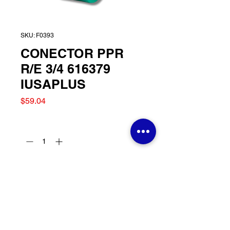
SKU: F0393
CONECTOR PPR
R/E 3/4 616379
IUSAPLUS
Precio
$59.04
Cantidad
*
Agregar al carrito
CONECTOR PPR R/E 3/4
616379 IUSAPLUS