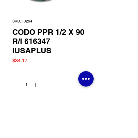
SKU: F0294
CODO PPR 1/2 X 90
R/I 616347
IUSAPLUS
Precio
$34.17
Cantidad
*
Agregar al carrito
CODO PPR 1/2 X 90 R/I
616347 IUSAPLUS