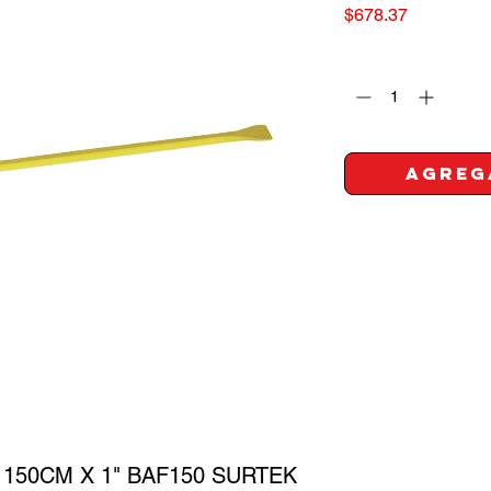
Precio
$678.37
Cantidad
*
Agreg
150CM X 1" BAF150 SURTEK