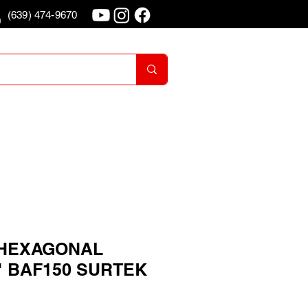
(639) 474-9670
o
Iniciar Sesion
HEXAGONAL
" BAF150 SURTEK