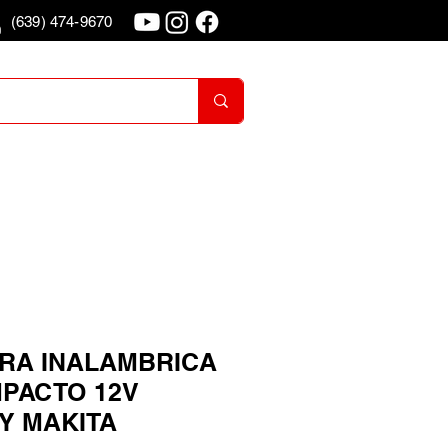
(639) 474-9670
o
Iniciar Sesion
RA INALAMBRICA
MPACTO 12V
Y MAKITA