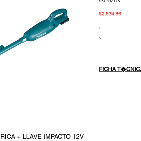
SKU: H2176
Precio
$2,634.86
FICHA T�CNIC
FICHA T�CNIC
ICA + LLAVE IMPACTO 12V