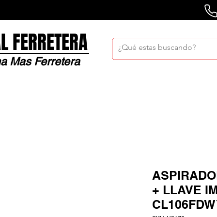
L FERRETERA
a Mas Ferretera
Nosotros
Sucursales
Bolsa De Trabaj
ASPIRADO
+ LLAVE I
CL106FDW