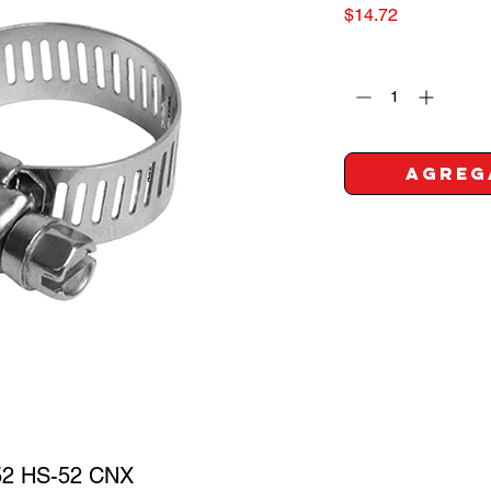
Precio
$14.72
Cantidad
*
Agreg
52 HS-52 CNX